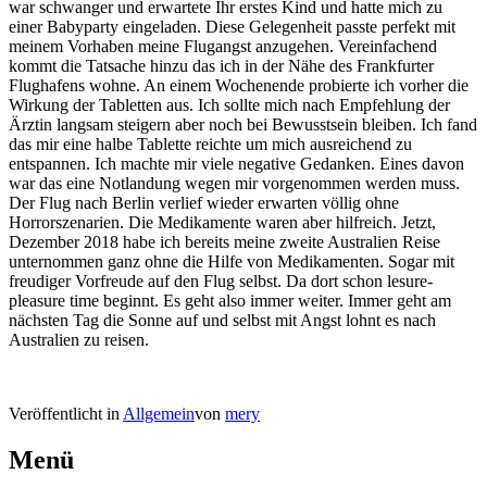
war schwanger und erwartete Ihr erstes Kind und hatte mich zu
einer Babyparty eingeladen. Diese Gelegenheit passte perfekt mit
meinem Vorhaben meine Flugangst anzugehen. Vereinfachend
kommt die Tatsache hinzu das ich in der Nähe des Frankfurter
Flughafens wohne. An einem Wochenende probierte ich vorher die
Wirkung der Tabletten aus. Ich sollte mich nach Empfehlung der
Ärztin langsam steigern aber noch bei Bewusstsein bleiben. Ich fand
das mir eine halbe Tablette reichte um mich ausreichend zu
entspannen. Ich machte mir viele negative Gedanken. Eines davon
war das eine Notlandung wegen mir vorgenommen werden muss.
Der Flug nach Berlin verlief wieder erwarten völlig ohne
Horrorszenarien. Die Medikamente waren aber hilfreich. Jetzt,
Dezember 2018 habe ich bereits meine zweite Australien Reise
unternommen ganz ohne die Hilfe von Medikamenten. Sogar mit
freudiger Vorfreude auf den Flug selbst. Da dort schon lesure-
pleasure time beginnt. Es geht also immer weiter. Immer geht am
nächsten Tag die Sonne auf und selbst mit Angst lohnt es nach
Australien zu reisen.
Veröffentlicht in
Allgemein
von
mery
Beitrags-
Sizilien
→
Menü
Navigation